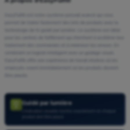
À propos d'EasyFulfill
EasyFulfill est notre système putwall avancé qui vous
permet de traiter facilement des lots de produits avec la
technologie de tri guidé par lumière. Le système est idéal
pour les centres de fulfillment qui cherchent à accélérer leur
traitement des commandes et à minimiser les erreurs. En
combinant un logiciel intelligent avec un guidage visuel,
EasyFulfill offre une expérience de travail intuitive où les
employés voient immédiatement où les produits doivent
être placés.
Guidé par lumière
L'indication visuelle montre exactement où chaque
produit doit être placé.