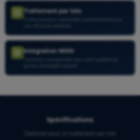
Traitement par lots
Traitez plusieurs commandes simultanément pour
une efficacité maximale.
Intégration WMS
Connexion transparente avec votre système de
gestion d'entrepôt existant.
Spécifications
Optimisé pour le traitement par lots