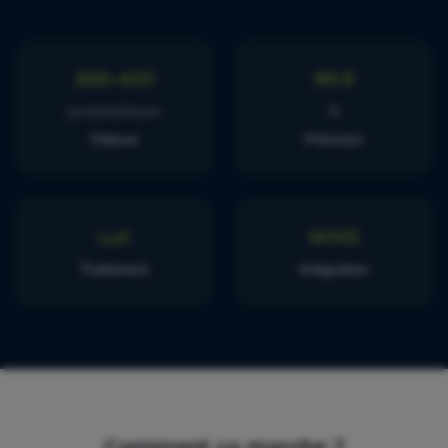
300-400
99.9
produits/heure
%
Vitesse
Précision
Lot
WMS
Traitement
Intégration
Comment ça marche ?