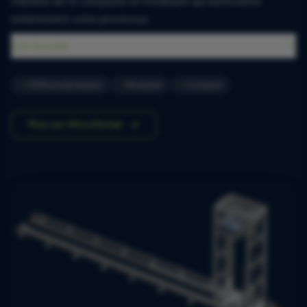
Machine de tri compacte et modulaire qui automatise
entièrement votre processus.
Lire la suite
1500 producten/uur
Modulair
Compact
Plus sur MicroSorter