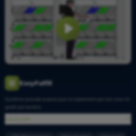
EasyFulfill
Système putwall avancé pour le traitement par lots avec tri
guidé par lumière.
Lire la suite