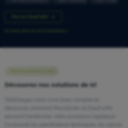
300-400 producten/uur
Batch verwerking
Auto-locatie
Plus sur EasyFulfill
En savoir plus sur le tri batchpick
Téléchargement gratuit
Découvrez nos solutions de tri
Téléchargez notre livre blanc complet et
découvrez comment MicroSorter et EasyFulfill
peuvent transformer votre processus logistique.
Comprend les spécifications techniques, les calculs