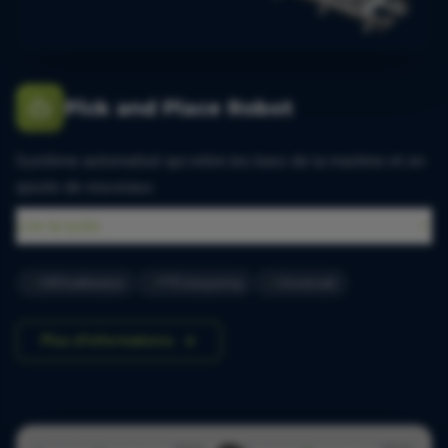
Pick and Place Robot
Système automatisé qui retire les bacs de la machine et en
ajoute de nouveaux.
Lire la suite
100 bakken/uur
FTE besparing
Universeel
Plus d'informations