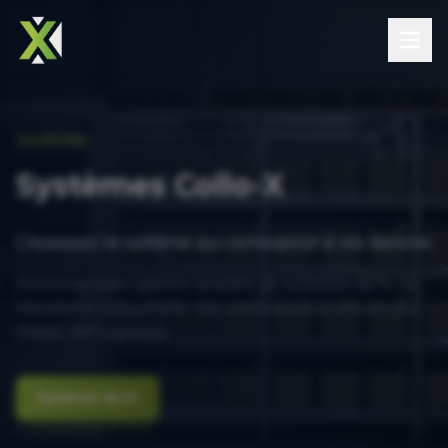
Systèmes
Systèmes Collo-X
Choisissez le système qui correspond à vos besoins
Découvrez notre gamme complète de systèmes de tri, du
MicroSorter à EasyFulfill. Une automatisation efficace pour
chaque défi logistique.
Systèmes de tri