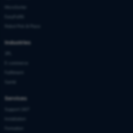
MicroSorter
EasyFulfill
Robot Pick & Place
Industries
3PL
E-commerce
Fulfilment
Santé
Services
Support 24/7
Installation
Formation