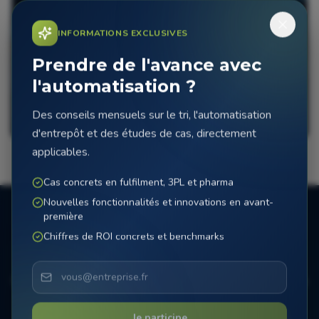
INFORMATIONS EXCLUSIVES
Formation
Prendre de l'avance avec
Formation complète pour votre équipe sur l'utilisation et
l'automatisation ?
la maintenance du MicroSorter.
Des conseils mensuels sur le tri, l'automatisation
En savoir plus
d'entrepôt et des études de cas, directement
applicables.
Cas concrets en fulfilment, 3PL et pharma
Nouvelles fonctionnalités et innovations en avant-
première
Chiffres de ROI concrets et benchmarks
Questions sur nos services?
Contactez nos spécialistes pour plus d'informations
sur nos services.
Je participe