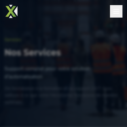
Services
Nos Services
Support complet pour votre solution
d'automatisation
De l'installation à la formation et au support 24/7: nous
veillons à ce que votre MicroSorter fonctionne de manière
optimale.