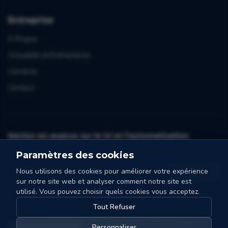
Entreprise
À Propos
Actualités & Événements
Carrières
Contact
Restez en avance sur le tri et l'automatisation
Un e-mail par mois. Conseils, cas et actualités de Collo-X.
Paramètres des cookies
Nous utilisons des cookies pour améliorer votre expérience
Je participe
sur notre site web et analyser comment notre site est
utilisé. Vous pouvez choisir quels cookies vous acceptez.
Tout Refuser
©
2026
Collo-X.
Tous droits réservés.
Paramètres des
Politique de
Conditions
Personnaliser