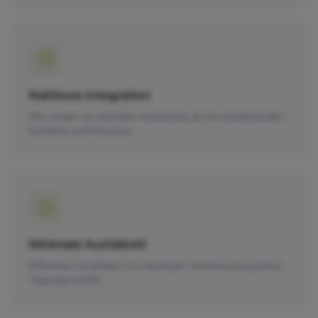
Nahtlose Integration
Wir sorgen für perfekte Anbindung an Ihre bestehenden
Systeme und Prozesse.
Minimale Ausfallzeit
Effiziente Installation mit minimaler Unterbrechung Ihres
Tagesgeschäfts.