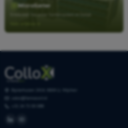
MicroSorter
Entdecken Sie unser Sortiersystem im Detail
Mehr erfahren
Bijsterhuizen 2414, 6604 LL Wijchen
sales@farmasort.nl
+31 24 72 00 088