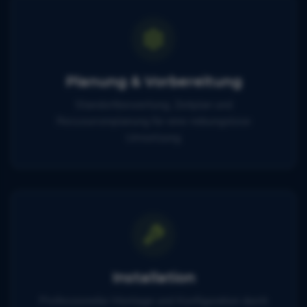
Planung & Vorbereitung
Standortbewertung, Zeitplan und
Ressourcenplanung für eine reibungslose
Umsetzung.
Installation
Professionelle Montage und Konfiguration durch