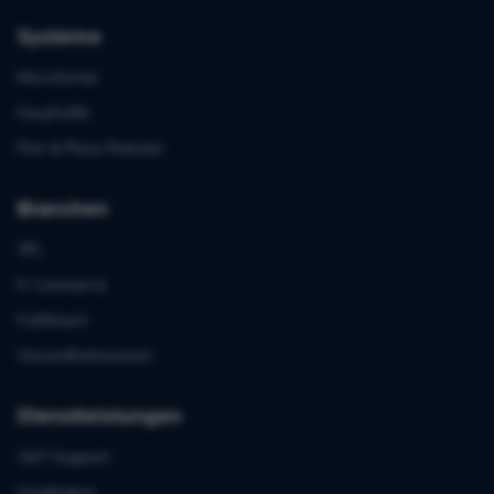
Systeme
MicroSorter
EasyFulfill
Pick & Place Roboter
Branchen
3PL
E-Commerce
Fulfilment
Gesundheitswesen
Dienstleistungen
24/7 Support
Installation