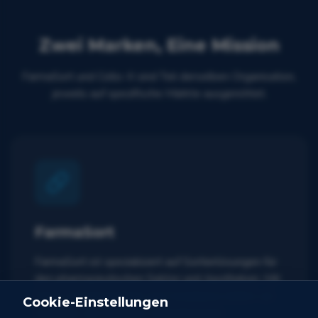
Zwei Marken, Eine Mission
FarmaSort und Collo-X sind Teil derselben Organisation,
jeweils auf spezifische Märkte ausgerichtet.
FarmaSort
FarmaSort ist spezialisiert auf Sortierlösungen für
den pharmazeutischen Sektor und Apotheken. Mit
Fokus auf Genauigkeit und Compliance liefern wir
Cookie-Einstellungen
Systeme, die höchsten Anforderungen