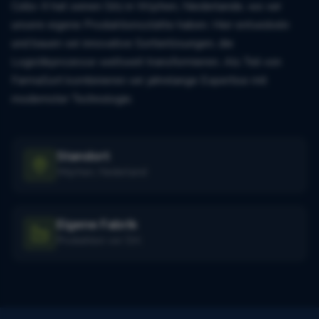
Collo-X hat seinen Sitz in Wijchen, Niederlande, wo wir
unsere eigene Produktionsstätte haben. Hier entwickeln
und bauen wir innovative Sortierlösungen, die
Logistikprozesse weltweit transformieren. Als Teil von
FarmaSort kombinieren wir jahrelange Expertise mit
modernster Technologie.
Standort
Wijchen, Nederland
Eigene Fabrik
Produktion vor Ort