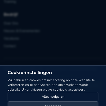
Training
Bedrijf
Over Ons
Nieuws & Evenementen
Vacatures
Contact
Blijf op de hoogte van sortering en automatisering
Cookie-instellingen
Eén mail per maand. Tips, cases en nieuws van Collo-X.
Wij gebruiken cookies om uw ervaring op onze website te
verbeteren en te analyseren hoe onze website wordt
Ik doe mee
gebruikt. U kunt kiezen welke cookies u accepteert.
Alles weigeren
©
2026
Collo-X.
Alle rechten voorbehouden.