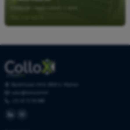
Ontdek ons sorteersysteem in detail
Meer informatie
Bijsterhuizen 2414, 6604 LL Wijchen
sales@farmasort.nl
+31 24 72 00 088