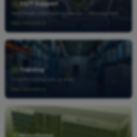
24/7 Support
Wereldwijde ondersteuning wanneer u het nodig heeft
Meer informatie
Training
Complete training voor uw team
Meer informatie
MicroSorter