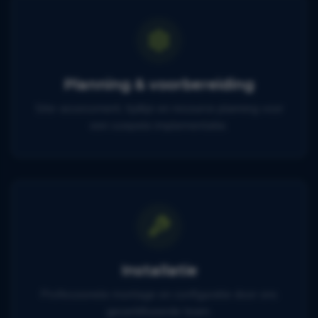
Planning & voorbereiding
Site-assessment, tijdlijn en resource planning voor
een soepele implementatie.
Installatie
Professionele montage en configuratie door ons
gecertificeerde team.