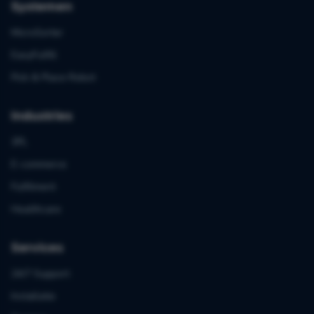
Systemen
MicroSorter
EasyFulfill
Pick & Place Robot
Industries
3PL
E-commerce
Fulfilment
Healthcare
Services
24/7 Support
Installatie