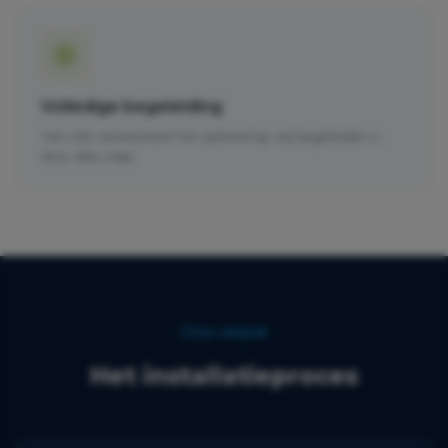
Volledige begeleiding
Van site-assessment tot oplevering: wij begeleiden u
door elke stap.
Onze aanpak
Het installatieproces