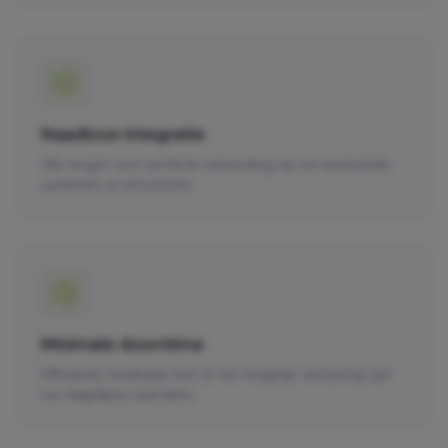
Naadloze integratie
We zorgen voor perfecte aansluiting op uw bestaande
systemen en processen.
Minimale downtime
Efficiënte installatie met zo min mogelijk verstoring van
uw dagelijkse operaties.