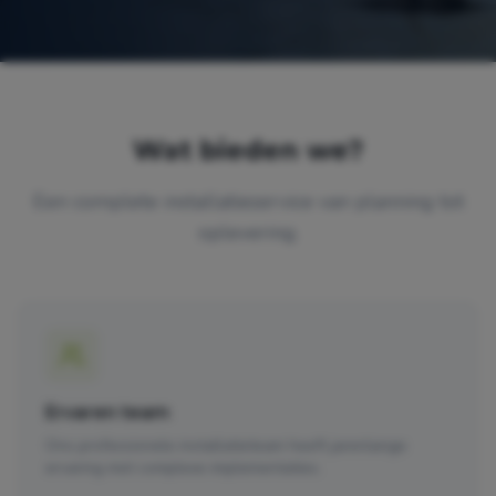
Wat bieden we?
Een complete installatieservice van planning tot
oplevering.
Ervaren team
Ons professionele installatieteam heeft jarenlange
ervaring met complexe implementaties.