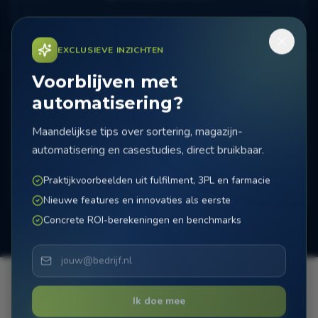
EXCLUSIEVE INZICHTEN
Voorblijven met
automatisering?
Maandelijkse tips over sortering, magazijn-
Testen & oplevering
automatisering en casestudies, direct bruikbaar.
Uitgebreide tests en fine-tuning voor optimale
prestaties.
Praktijkvoorbeelden uit fulfilment, 3PL en farmacie
Nieuwe features en innovaties als eerste
Concrete ROI-berekeningen en benchmarks
Ik doe mee
Klaar voor installatie?