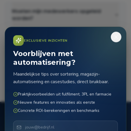
Moeten mijn medewerkers opgeleid
worden?
EXCLUSIEVE INZICHTEN
Kan ik eerst een pilot of proefopstelling
doen?
Voorblijven met
automatisering?
Welke support en garantie bieden jullie?
Maandelijkse tips over sortering, magazijn-
automatisering en casestudies, direct bruikbaar.
Praktijkvoorbeelden uit fulfilment, 3PL en farmacie
Nieuwe features en innovaties als eerste
Concrete ROI-berekeningen en benchmarks
Automatisering begint
vandaag.