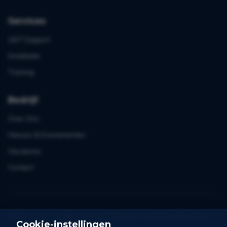
Services
24/7 Support
Installatie
Training
Bedrijf
Over Ons
Nieuws & Evenementen
Vacatures
Contact
Blijf op de hoogte van sortering en automatisering
Cookie-instellingen