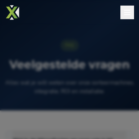
FAQ
Veelgestelde vragen
Alles wat je wilt weten over onze sorteermachines,
integratie, ROI en installatie.