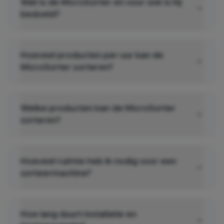
Wat is de MicroSorter en voor wie is hij
bedoeld?
Hoeveel producten per uur kan de
MicroSorter sorteren?
Welke producten kan de MicroSorter
sorteren?
Hoeveel ruimte heb ik nodig voor een
sorteermachine?
Hoe lang duurt installatie en