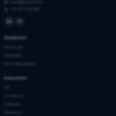
sales@farmasort.nl
+31 24 72 00 088
Systemen
MicroSorter
EasyFulfill
Pick & Place Robot
Industries
3PL
E-commerce
Fulfilment
Healthcare