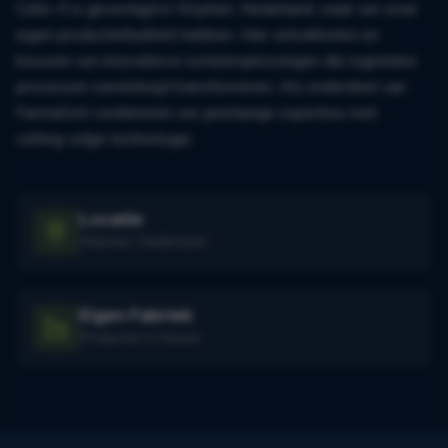
Collo-X is gevestigd in Wijchen, Nederland, waar we onze
eigen productiefaciliteit hebben. Hier ontwikkelen en
bouwen we innovatieve sorteeroplossingen die logistieke
processen wereldwijd transformeren. Als onderdeel van
FarmaSort combineren we jarenlange expertise met
cutting-edge technologie.
Locatie
Wijchen, Nederland
Eigen Fabriek
Productie in-house