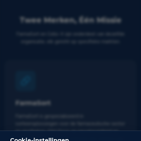
Twee Merken, Één Missie
FarmaSort en Collo-X zijn onderdeel van dezelfde
organisatie, elk gericht op specifieke markten.
FarmaSort
FarmaSort is gespecialiseerd in
sorteeroplossingen voor de farmaceutische sector
en apotheken. Met focus op nauwkeurigheid en
compliance leveren we systemen die voldoen aan
Cookie-instellingen