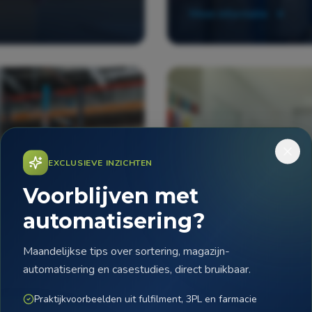
Meer informatie
EXCLUSIEVE INZICHTEN
Voorblijven met
automatisering?
Maandelijkse tips over sortering, magazijn-
Healthc
automatisering en casestudies, direct bruikbaar.
e efficiëntie.
Nauwkeurige medicatie sor
Praktijkvoorbeelden uit fulfilment, 3PL en farmacie