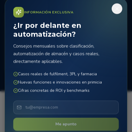
INFORMACIÓN EXCLUSIVA
¿Ir por delante en
automatización?
Consejos mensuales sobre clasificación,
Certificación
automatización de almacén y casos reales,
Al finalizar, su equipo recibe un certificado oficial.
directamente aplicables.
Casos reales de fulfilment, 3PL y farmacia
Nuevas funciones e innovaciones en primicia
Cifras concretas de ROI y benchmarks
¿Programar formación?
Me apunto
Contáctenos para programar una sesión de