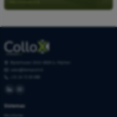
Más información
Bijsterhuizen 2414, 6604 LL Wijchen
sales@farmasort.nl
+31 24 72 00 088
Sistemas
MicroSorter