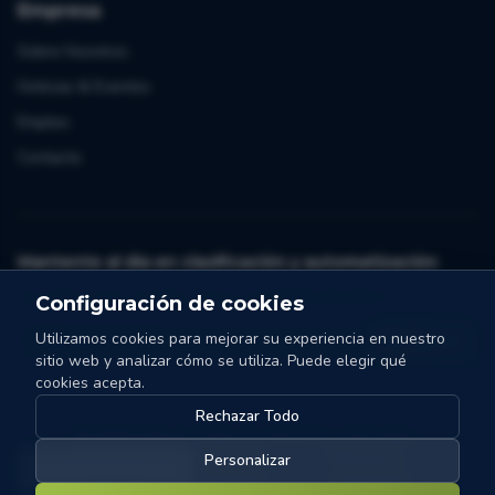
Empresa
Sobre Nosotros
Noticias & Eventos
Empleo
Contacto
Mantente al día en clasificación y automatización
Un correo al mes. Consejos, casos y novedades de Collo-X.
Configuración de cookies
Utilizamos cookies para mejorar su experiencia en nuestro
Me apunto
sitio web y analizar cómo se utiliza. Puede elegir qué
cookies acepta.
Rechazar Todo
©
2026
Collo-X.
Todos los derechos reservados.
Configuración de
Política de
Términos y
Personalizar
cookies
privacidad
condiciones