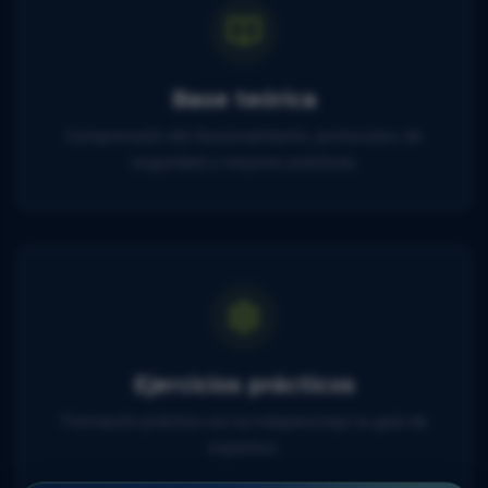
Base teórica
Comprensión del funcionamiento, protocolos de
seguridad y mejores prácticas.
Ejercicios prácticos
Formación práctica con la máquina bajo la guía de
expertos.