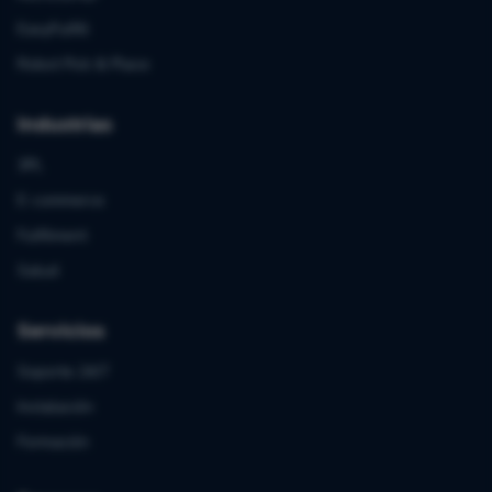
EasyFulfill
Robot Pick & Place
Industrias
3PL
E-commerce
Fulfilment
Salud
Servicios
Soporte 24/7
Instalación
Formación