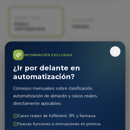
MODA Y TEXTIL
01
FOOTWEAR
02
Ropa y
Calzado
marroquinería
ELECTRONICS
ALTO VALOR
03
04
INFORMACIÓN EXCLUSIVA
Electrónica
Joyería
¿Ir por delante en
automatización?
E-COMMERCE
OFFICE
05
06
Paquetes pequeños
Material de oficina
Consejos mensuales sobre clasificación,
automatización de almacén y casos reales,
directamente aplicables.
SANIDAD
07
Casos reales de fulfilment, 3PL y farmacia
Medicamentos y
SU PRODUCTO
08
parafarmacia
¿Algo más? Déjenos
Nuevas funciones e innovaciones en primicia
probarlo