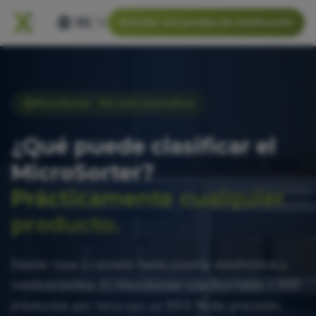
ES
Solicitar una prueba de clasificación
MicroSorter · Put wall automático
¿Qué puede clasificar el
MicroSorter?
Prácticamente cualquier
producto.
Desde ropa y calzado hasta joyería, electrónica y
medicamentos. El MicroSorter clasifica hasta 1.500
productos por hora con un 99,9 % de precisión,