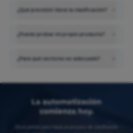
¿Qué precisión tiene la clasificación?
¿Puedo probar mi propio producto?
¿Para qué sectores es adecuado?
La automatización
comienza hoy.
Da el primer paso hacia un proceso de clasificación