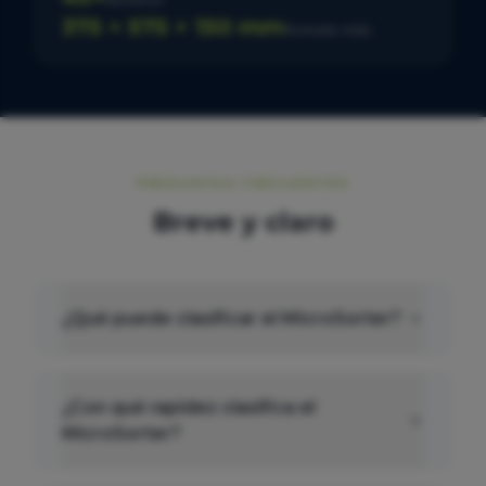
375 × 575 × 150 mm
formato máx.
PREGUNTAS FRECUENTES
Breve y claro
¿Qué puede clasificar el MicroSorter?
¿Con qué rapidez clasifica el
MicroSorter?