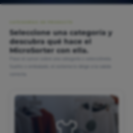
CATEGORÍAS DE PRODUCTO
Seleccione una categoría y
descubra qué hace el
MicroSorter con ella.
Pase el cursor sobre una categoría o selecciónela.
Suelto o embalado, el sistema lo dirige a la salida
correcta.