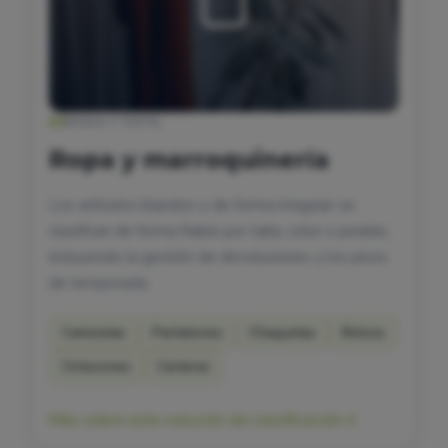
01
MODA Y TEXTIL
Ropa y marroquinería
Los artículos blandos y de forma irregular se
clasifican de forma fiable por talla, color o pedido,
incluyendo la gestión de devoluciones y los picos
de temporada.
Camisetas
Pantalones
Chaquetas
Bolsos
Cinturones
Carteras
Más sobre esta solución de clasificación