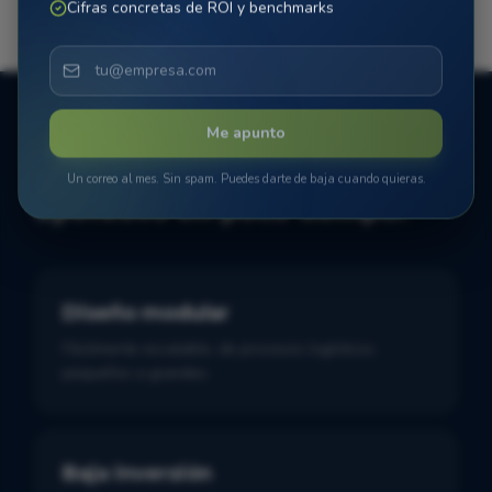
Cifras concretas de ROI y benchmarks
Me apunto
POR QUÉ EL MICROSORTER
Compacto, modular y
Un correo al mes. Sin spam. Puedes darte de baja cuando quieras.
operativo en poco tiempo.
Diseño modular
Fácilmente escalable, de procesos logísticos
pequeños a grandes.
Baja inversión