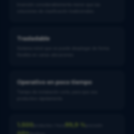
Inversión considerablemente menor que las
soluciones de clasificación tradicionales.
Trasladable
Sistema móvil que se puede desplegar de forma
flexible en varias ubicaciones.
Operativo en poco tiempo
Tiempo de instalación corto, para que sea
productivo rápidamente.
1.500
99,9 %
productos / hora
precisión
40+
destinos