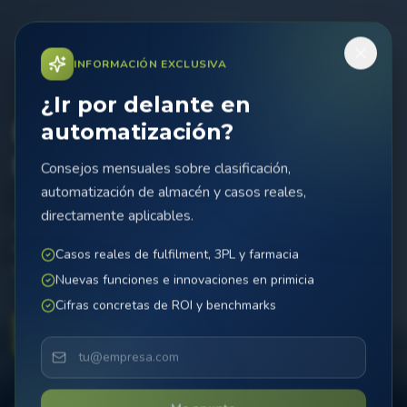
INFORMACIÓN EXCLUSIVA
¿Ir por delante en
Hoy el MicroSorter.
automatización?
Mañana la diferencia.
Consejos mensuales sobre clasificación,
automatización de almacén y casos reales,
directamente aplicables.
Aumente su eficiencia de clasificación con automatización
innovadora. El MicroSorter aporta velocidad, precisión y
Casos reales de fulfilment, 3PL y farmacia
fiabilidad a su operación.
Nuevas funciones e innovaciones en primicia
Cifras concretas de ROI y benchmarks
Contactar Ahora