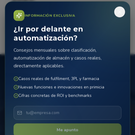
primero?
INFORMACIÓN EXCLUSIVA
¿Qué soporte y garantía ofrecen?
¿Ir por delante en
automatización?
Consejos mensuales sobre clasificación,
automatización de almacén y casos reales,
directamente aplicables.
La automatización
Casos reales de fulfilment, 3PL y farmacia
comienza hoy.
Nuevas funciones e innovaciones en primicia
Cifras concretas de ROI y benchmarks
Da el primer paso hacia un proceso de clasificación
más eficiente. Descubre cómo el MicroSorter
transforma tus operaciones, desde e-commerce
hasta healthcare. Nuestros expertos están listos
Me apunto
para discutir tu situación específica.