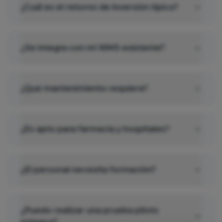
¿Cuál es el retorno de inversión típico?
¿Se integra con mi WMS existente?
¿Qué mantenimiento requiere?
¿Es apto para farmacia y hospitales?
¿El personal necesita formación?
¿Puedo realizar una prueba piloto