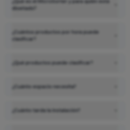
¿Qué es el MicroSorter y para quién está
diseñado?
¿Cuántos productos por hora puede
clasificar?
¿Qué productos puede clasificar?
¿Cuánto espacio necesita?
¿Cuánto tarda la instalación?