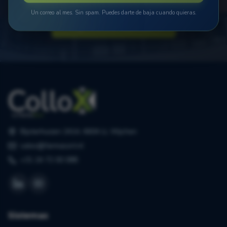
Un correo al mes. Sin spam. Puedes darte de baja cuando quieras.
Programa una llamada
Bijsterhuizen 2414, 6604 LL Wijchen
sales@farmasort.nl
+31 24 72 00 088
Sistemas