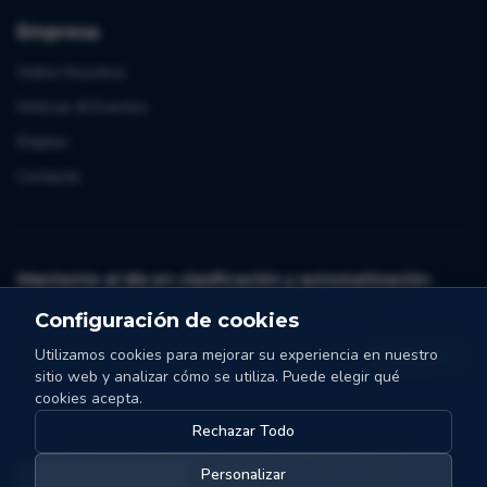
Empresa
Sobre Nosotros
Noticias & Eventos
Empleo
Contacto
Mantente al día en clasificación y automatización
Un correo al mes. Consejos, casos y novedades de Collo-X.
Configuración de cookies
Utilizamos cookies para mejorar su experiencia en nuestro
Me apunto
sitio web y analizar cómo se utiliza. Puede elegir qué
cookies acepta.
Rechazar Todo
©
2026
Collo-X.
Todos los derechos reservados.
Configuración de
Política de
Términos y
Personalizar