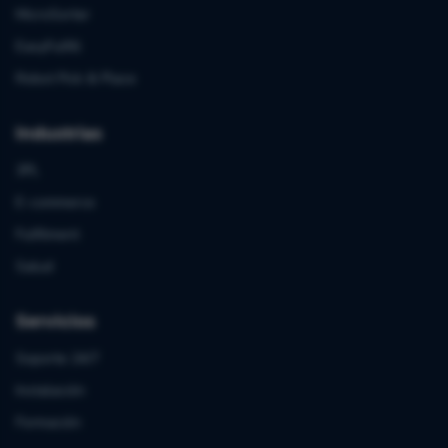
MicroSorter
EasyFulfill
Robot Pick & Place
Industrias
3PL
E-commerce
Fulfilment
Salud
Servicios
Soporte 24/7
Instalación
Formación